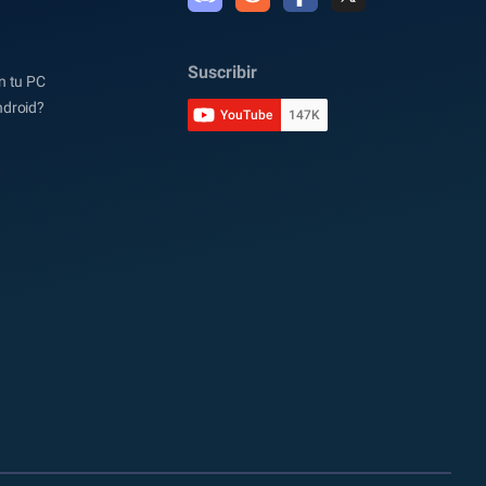
Suscribir
n tu PC
ndroid?
YouTube
147K