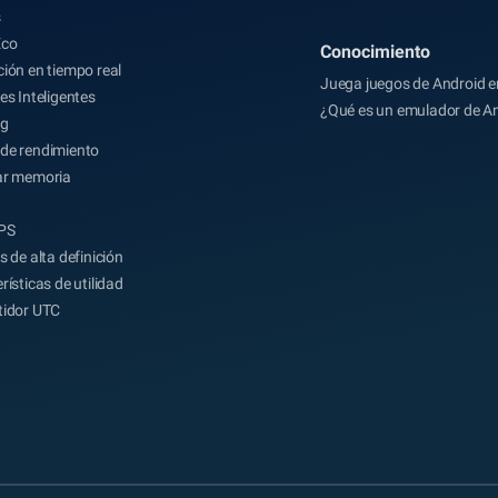
s
Eco
Conocimiento
ión en tiempo real
Juega juegos de Android e
es Inteligentes
¿Qué es un emulador de A
ng
de rendimiento
ar memoria
FPS
s de alta definición
rísticas de utilidad
tidor UTC