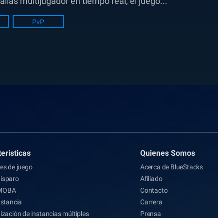
as multijugador en tiempo real, el juego...
PvP
eristicas
Quienes Somos
es de juego
Acerca de BlueStacks
isparo
Afiliado
MOBA
Contacto
nstancia
Carrera
ización de instancias múltiples
Prensa