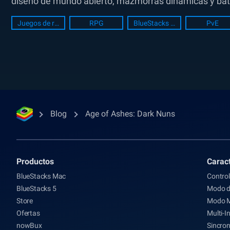
diseño de mundo abierto, mazmorras dinámicas y batall
Juegos de rol
RPG
BlueStacks Setup
PvE
Blog
Age of Ashes: Dark Nuns
Productos
Caract
BlueStacks Mac
Control
BlueStacks 5
Modo d
Store
Modo 
Ofertas
Multi-I
nowBux
Sincron