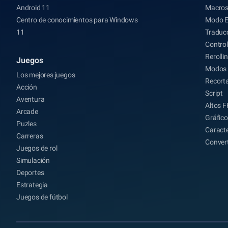
Android 11
Macro
Centro de conocimientos para Windows
Modo 
11
Traducc
Control
Rerolli
Juegos
Modos 
Los mejores juegos
Recort
Acción
Script
Aventura
Altos 
Arcade
Gráfico
Puzles
Caracte
Carreras
Conver
Juegos de rol
Simulación
Deportes
Estrategia
Juegos de fútbol