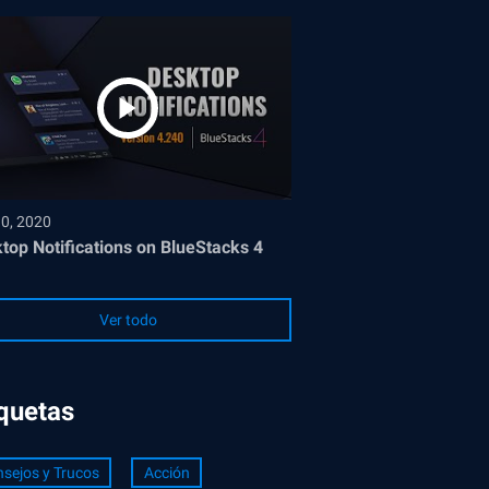
30, 2020
top Notifications on BlueStacks 4
Ver todo
iquetas
sejos y Trucos
Acción