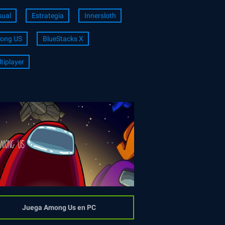
ual
Estrategia
Innersloth
ong US
BlueStacks X
tiplayer
Juega Among Us en PC