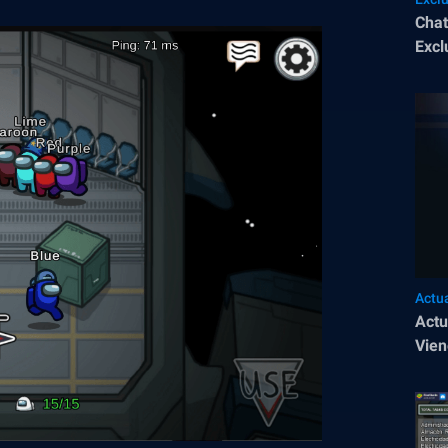
Chat
Excl
Actu
Actu
Vien