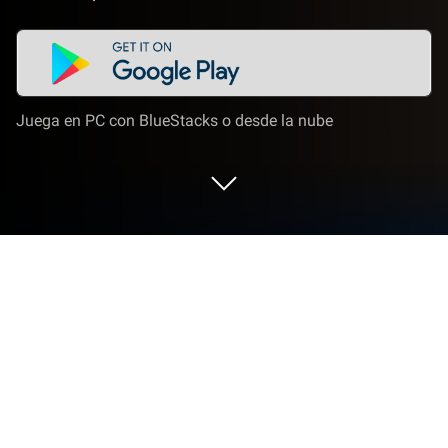
Juega en PC con BlueStacks o desde la nube
Juega a Among Us en PC o Mac
Among Us es un juego de acción desarrollado por
Innersloth LLC. El emulador de BlueStacks es la
mejor plataforma para jugar este juego de Android
en tu PC o Mac y obtener una experiencia de juego