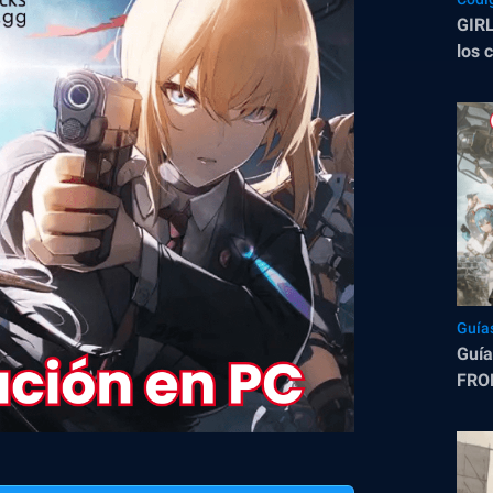
GIRL
los 
dici
Guía
Guía
FRON
mecá