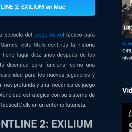
LINE 2: EXILIUM en Mac
a secuela del
juego de rol
táctico para
 Games, este título continúa la historia
Guía
GIRL
e tiene lugar diez años después de los
nive
stá diseñada para funcionar como una
cesibilidad para los nuevos jugadores y
ia más profunda y una mecánica de juego
Vi
ofundidad estratégica con su sistema de
ctical Dolls en un entorno futurista.
ONTLINE 2: EXILIUM