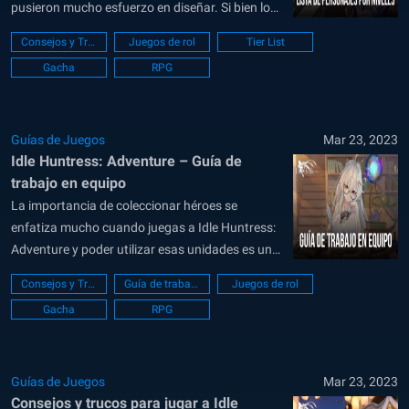
pusieron mucho esfuerzo en diseñar. Si bien los
diseños de personajes son geniales y la
Consejos y Trucos
Juegos de rol
Tier List
transformación de figuras históricas en waifus
Gacha
RPG
es algo ingeniosa, el juego también usa
mecánicas específicas que hacen que ciertas
unidades sean...
Guías de Juegos
Mar 23, 2023
Idle Huntress: Adventure – Guía de
trabajo en equipo
La importancia de coleccionar héroes se
enfatiza mucho cuando juegas a Idle Huntress:
Adventure y poder utilizar esas unidades es una
de las cosas que los jugadores deben
Consejos y Trucos
Guía de trabajo en equipo
Juegos de rol
comprender a medida que avanzan en el juego.
Gacha
RPG
Ser capaz de tener unidades poderosas es solo
un paso para tener un equipo...
Guías de Juegos
Mar 23, 2023
Consejos y trucos para jugar a Idle