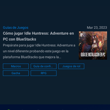
difícil entenderlo todo, a menos que nunca...
Guías de Juegos
Mar 23, 2023
Cómo jugar Idle Huntress: Adventure en
PC con BlueStacks
Prepárate para jugar Idle Huntress: Adventure a
un nivel diferente probando este juego en la
plataforma BlueStacks que mejora la
experiencia general de jugar cualquier juego
Macros
Guía de configuración de PC
Juegos de rol
móvil disponible. Innumerables usuarios se han
Gacha
RPG
cambiado a esta plataforma y nunca es
demasiado tarde para unirse a la diversión y
comenzar a jugar...