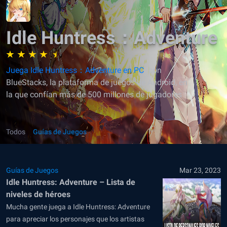
Idle Huntress：Adventure
Juega Idle Huntress：Adventure en PC
con
BlueStacks, la plataforma de juegos de Android, en
la que confían más de 500 millones de jugadores
Todos
Guías de Juegos
Guías de Juegos
Mar 23, 2023
Idle Huntress: Adventure – Lista de
niveles de héroes
Mucha gente juega a Idle Huntress: Adventure
para apreciar los personajes que los artistas