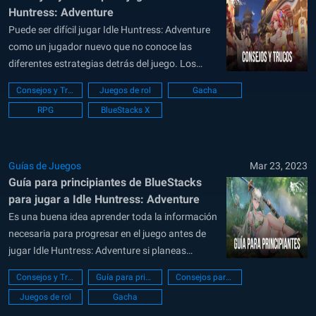
Huntress: Adventure
Puede ser difícil jugar Idle Huntress: Adventure
como un jugador nuevo que no conoce las
diferentes estrategias detrás del juego. Los
veteranos del género RPG inactivo a menudo
Consejos y Trucos
Juegos de rol
Gacha
tienen la ventaja cuando comienzan a jugar
RPG
BlueStacks X
porque entienden la mecánica oculta de estos
títulos que les da una ventaja sobre otros...
Guías de Juegos
Mar 23, 2023
Guía para principiantes de BlueStacks
para jugar a Idle Huntress: Adventure
Es una buena idea aprender toda la información
necesaria para progresar en el juego antes de
jugar Idle Huntress: Adventure si planeas
comprometerte a jugar esto a largo plazo. El
Consejos y Trucos
Guía para principiantes
Consejos para principiantes
juego utiliza muchas características y
Juegos de rol
Gacha
mecánicas estándar, por lo que no debería ser