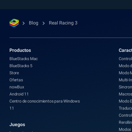
Blog
Real Racing 3
Productos
Caract
BlueStacks Mac
Control
BlueStacks 5
Modo d
Store
Modo 
Ofertas
Multi-I
nowBux
Sincron
Android 11
Macro
Centro de conocimientos para Windows
Modo 
11
Traducc
Control
Rerolli
Juegos
Modos 