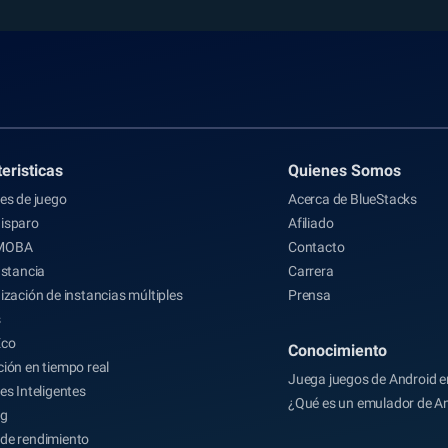
eristicas
Quienes Somos
es de juego
Acerca de BlueStacks
isparo
Afiliado
MOBA
Contacto
nstancia
Carrera
ización de instancias múltiples
Prensa
s
Eco
Conocimiento
ión en tiempo real
Juega juegos de Android e
es Inteligentes
¿Qué es un emulador de A
ng
de rendimiento