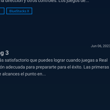
la dirección y otros controles. Los juegos de...
BlueStacks X
Jun 06, 202
ng 3
más satisfactorio que puedes lograr cuando juegas a Real
ión adecuada para prepararte para el éxito. Las primeras
e alcances el punto en...