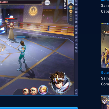
Sain
Caba
Guía
Sain
Comp
Cons