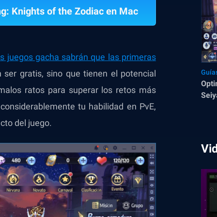
g: Knights of the Zodiac en Mac
s juegos gacha sabrán que las primeras
ser gratis, sino que tienen el potencial
Guía
Opti
 malos ratos para superar los retos más
Sei
considerablemente tu habilidad en PvE,
cto del juego.
Vi