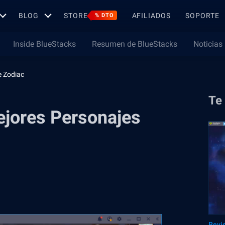
BLOG
STORE
AFILIADOS
SOPORTE
% DTO
Inside BlueStacks
Resumen de BlueStacks
Noticias
e Zodiac
Te
ejores Personajes
Revi