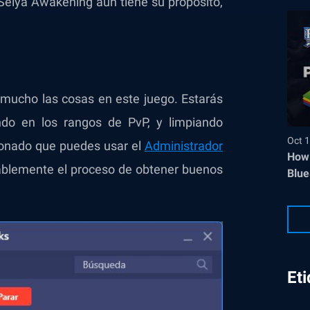
t Seiya Awakening aún tiene su propósito,
á mucho las cosas en este juego. Estarás
do en los rangos de PvP, y limpiando
Oct 1
onado que puedes usar el
Administrador
How 
ablemente el proceso de obtener buenos
Blue
Et