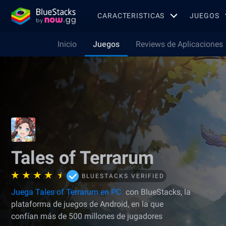
CARACTERISTICAS
JUEGOS
Inicio
Juegos
Reviews de Aplicaciones
Tales of Terrarum
BLUESTACKS VERIFIED
Juega Tales of Terrarum en PC
con BlueStacks, la
plataforma de juegos de Android, en la que
confían más de 500 millones de jugadores