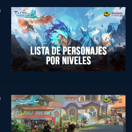
4
4
n