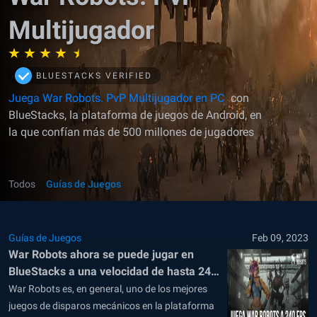
Multijugador
BLUESTACKS VERIFIED
Juega War Robots. PvP Multijugador en PC
con
BlueStacks, la plataforma de juegos de Android, en
la que confían más de 500 millones de jugadores
Todos
Guías de Juegos
Guías de Juegos
Feb 09, 2023
War Robots ahora se puede jugar en
BlueStacks a una velocidad de hasta 240
FPS suave como la seda
War Robots es, en general, uno de los mejores
juegos de disparos mecánicos en la plataforma