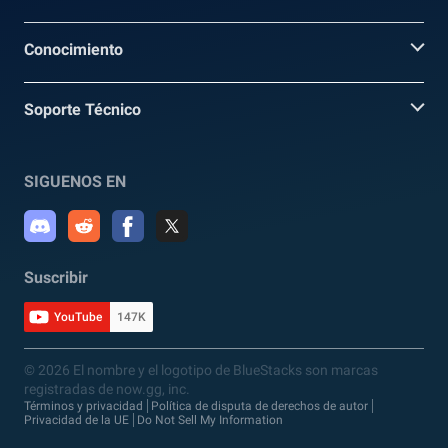
Conocimiento
Soporte Técnico
SIGUENOS EN
Suscribir
YouTube
147K
© 2026 El nombre y el logotipo de BlueStacks son marcas
registradas de now.gg, inc.
Términos y privacidad
Política de disputa de derechos de autor
Privacidad de la UE
Do Not Sell My Information