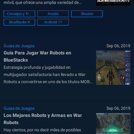
móvil, que ofrece una amplia variedad de
modelos mecánicos junto con una gran
Consejos y Trucos
Acción
Shooter
cantidad de opciones de personalización que te
BlueStacks X
Android 11
permiten crear la máquina de guerra de tus
sueños. Sin embargo, toda esta variedad...
Guías de Juegos
Sep 06, 2019
Guía Para Jugar War Robots en
BlueStacks
Estrategia profunda y jugabilidad en
multijugador satisfactoria han llevado a War
Robots a convertirse en uno de los títulos MOBA
más exitosos para teléfonos. Grandes
explosiones, maniobras tácticas usando
guerreros mecanizados, y una gran variedad de
Guías de Juegos
Sep 06, 2019
opciones de customización, contribuyen a crear
Los Mejores Robots y Armas en War
una experiencia de juego inmersiva. Unos días
Robots
luego...
Hay cientos, por no decir miles de posibles