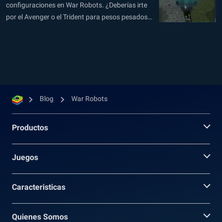
configuraciones en War Robots. ¿Deberías irte
por el Avenger o el Trident para pesos pesados?
¿Orkan o Storm para mediano? ¿Y qué te
parecen las famosas configuraciones de Halo y
Shocktrain? Para tu conveniencia, hemos
compilado una lista de los mejores robots...
Blog
War Robots
Productos
Juegos
Caracteristicas
Quienes Somos