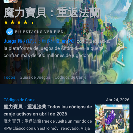
魔力寶貝：重返法蘭
BLUESTACKS VERIFIED
Juega 魔力寶貝：重返法蘭 en PC
con BlueStacks,
la plataforma de juegos de Android, en la que
confían más de 500 millones de jugadores
Todos
Guías de Juegos
Códigos de Canje
Códigos de Canje
Abr 24, 2026
魔力寶貝：重返法蘭 Todos los códigos de
canje activos en abril de 2026
魔力寶貝：重返法蘭 trae de vuelta un mundo de
RPG clásico con un estilo móvil renovado. Viaja