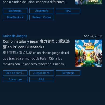
por la ciudad de Falan, conoce a diferentes
personajes y crea tu propio equipo de héroes y
Estrategia
Adventure
RPG
mascotas. El juego combina batallas por turnos
BlueStacks X
Redeem Codes
con controles sencillos, por lo que es fácil de
aprender y,...
Guías de Juegos
Abr 24, 2026
Cómo instalar y jugar 魔力寶貝：重返法
蘭 en PC con BlueStacks
魔力寶貝：重返法蘭 es un clásico juego de rol
que traslada el mundo de Falan City a los
móviles con un aspecto renovado. Puedes
coleccionar y entrenar a más de 100 mascotas,
Guía de configuración de PC
Juegos de rol
Estrategia
cada una con diferentes habilidades y rutas de
Adventure
RPG
mejora. Las batallas se desarrollan por turnos,
por lo que planificar tus...