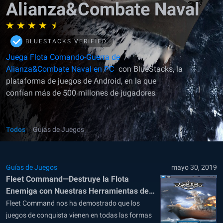
Alianza&Combate Naval
BLUESTACKS VERIFIED
Juega Flota Comando-Guerra de
Alianza&Combate Naval en PC
con BlueStacks, la
plataforma de juegos de Android, en la que
confían más de 500 millones de jugadores
Todos
Guías de Juegos
Guías de Juegos
mayo 30, 2019
Fleet Command—Destruye la Flota
Enemiga con Nuestras Herramientas de
BlueStacks
Fleet Command nos ha demostrado que los
juegos de conquista vienen en todas las formas