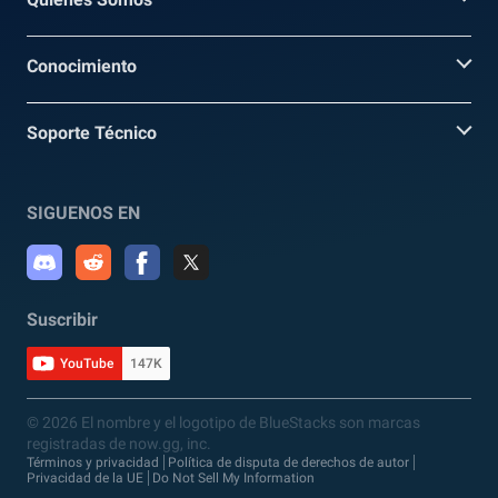
Conocimiento
Soporte Técnico
SIGUENOS EN
Suscribir
YouTube
147K
© 2026 El nombre y el logotipo de BlueStacks son marcas
registradas de now.gg, inc.
Términos y privacidad
Política de disputa de derechos de autor
Privacidad de la UE
Do Not Sell My Information