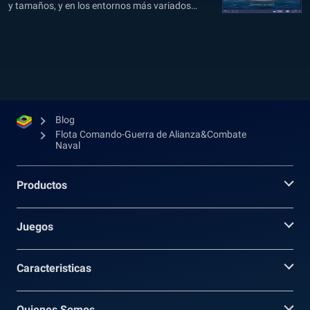
y tamaños, y en los entornos más variados
imaginables. A pesar de que los desarrolladores
han, de cierta forma, reducido los juegos de este
género a una fórmula—al menos, en cuanto a su
jugabilidad, la...
Blog
Flota Comando-Guerra de Alianza&Combate
Naval
Productos
Juegos
Caracteristicas
Quienes Somos