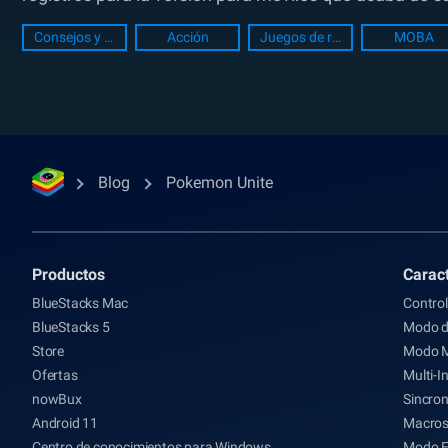
Consejos y Trucos
Acción
Juegos de rol
MOBA
Blog
Pokemon Unite
Productos
Caract
BlueStacks Mac
Control
BlueStacks 5
Modo d
Store
Modo 
Ofertas
Multi-I
nowBux
Sincron
Android 11
Macro
Centro de conocimientos para Windows
Modo 