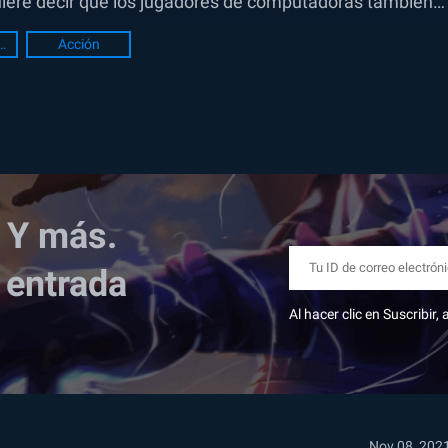
uiere decir que los jugadores de computadoras también
es héroes
Acción
 Y más.
 entrada
Al hacer clic en Suscribir
Nov 08, 202