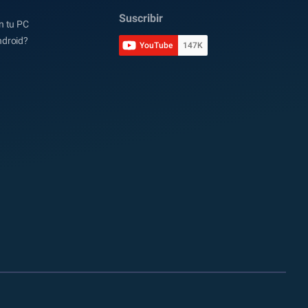
Suscribir
n tu PC
ndroid?
YouTube
147K