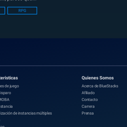
RPG
eristicas
Quienes Somos
es de juego
Acerca de BlueStacks
isparo
Afiliado
MOBA
Contacto
nstancia
Carrera
ización de instancias múltiples
Prensa
s
Eco