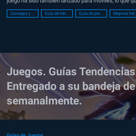
juego ha sido también lanzado para móviles, lo que q
pueden...
Consejos y Trucos
Guía de héroe
Guia de personajes
Mejor
Juegos. Guías Tendencias
Entregado a su bandeja de
semanalmente.
Guías de Juegos