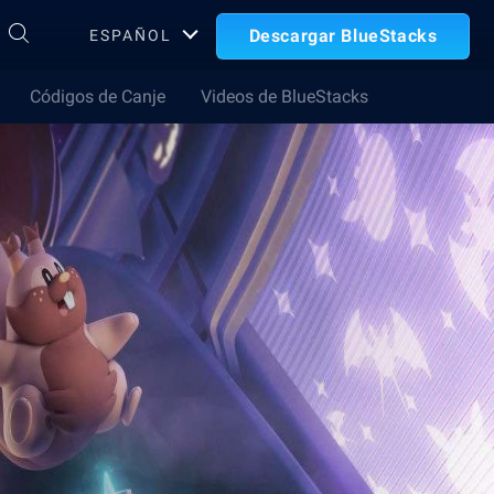
Descargar BlueStacks
ESPAÑOL
Códigos de Canje
Videos de BlueStacks