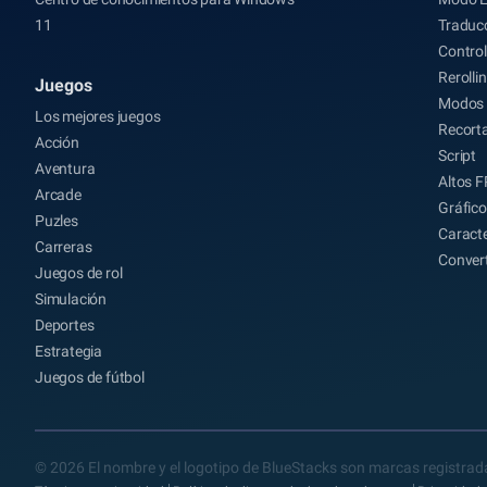
11
Traducc
Control
Rerolli
Juegos
Modos 
Los mejores juegos
Recort
Acción
Script
Aventura
Altos 
Arcade
Gráfico
Puzles
Caracte
Carreras
Conver
Juegos de rol
Simulación
Deportes
Estrategia
Juegos de fútbol
© 2026 El nombre y el logotipo de BlueStacks son marcas registrada