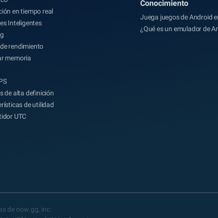
Conocimiento
ión en tiempo real
Juega juegos de Android e
es Inteligentes
¿Qué es un emulador de A
ng
de rendimiento
ar memoria
FPS
s de alta definición
rísticas de utilidad
tidor UTC
s de now.gg, inc.