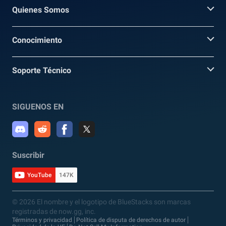
Quienes Somos
Conocimiento
Soporte Técnico
SIGUENOS EN
Suscribir
YouTube
147K
© 2026 El nombre y el logotipo de BlueStacks son marcas
registradas de now.gg, inc.
Términos y privacidad
Política de disputa de derechos de autor