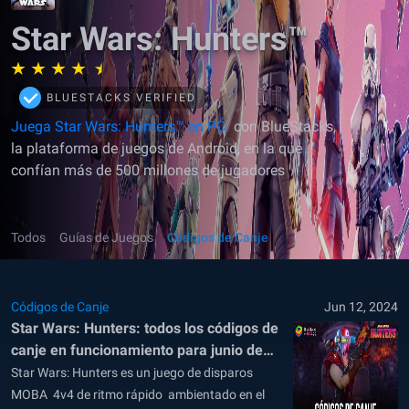
Star Wars: Hunters™
BLUESTACKS VERIFIED
Juega Star Wars: Hunters™ en PC
con BlueStacks,
la plataforma de juegos de Android, en la que
confían más de 500 millones de jugadores
Todos
Guías de Juegos
Códigos de Canje
Códigos de Canje
Jun 12, 2024
Star Wars: Hunters: todos los códigos de
canje en funcionamiento para junio de
2024
Star Wars: Hunters es un juego de disparos
MOBA 4v4 de ritmo rápido ambientado en el