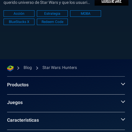
querido universo de Star Wars y que los usuarios
pueden jugar en una PC o computadora portátil
Acción
Estrategia
MOBA
con BlueStacks para obtener la mejor
BlueStacks X
Redeem Code
experiencia. En este juego, los jugadores pueden
elegir entre una variedad...
Blog
Star Wars: Hunters
Productos
Juegos
Caracteristicas