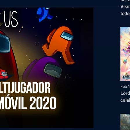
Viki
todo
entr
2026
Feb 
Lord
cele
jueg