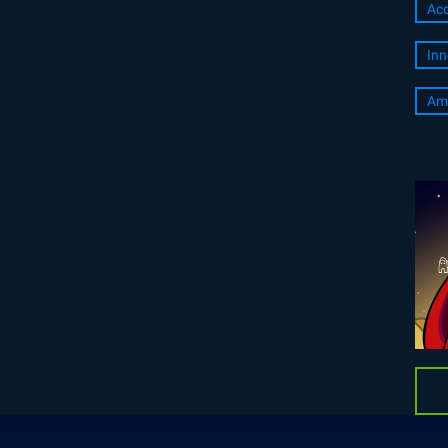
Acc
Inn
Am