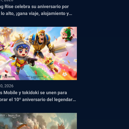
ng Rise celebra su aniversario por
 lo alto, ¡gana viaje, alojamiento y
adas para el Campeonato Mundial de
!
10, 2026
s Mobile y tokidoki se unen para
brar el 10º aniversario del legendario
o