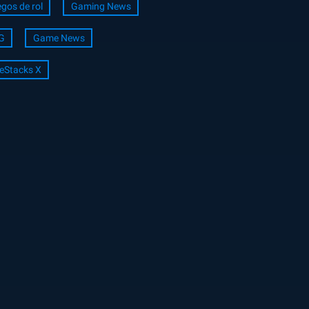
gos de rol
Gaming News
G
Game News
eStacks X