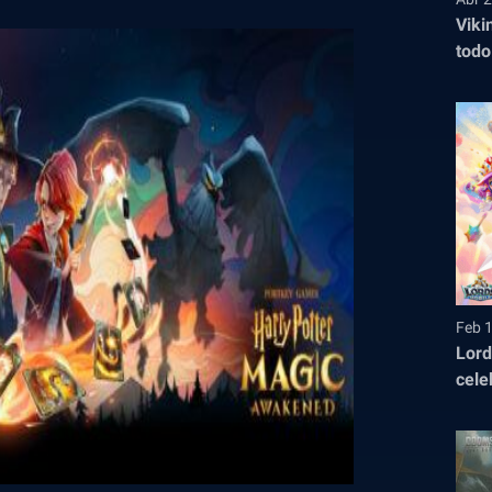
Viki
todo
entr
2026
Feb 
Lord
cele
jueg