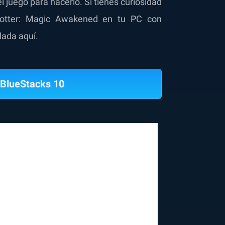
l juego para hacerlo. Si tienes curiosidad
Potter: Magic Awakened en tu PC con
lada aquí.
BlueStacks 10