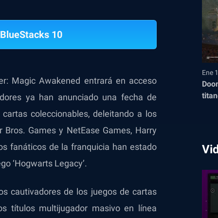
BlueStacks 10
Ene 
er: Magic Awakened entrará en acceso
Doom
tita
ladores ya han anunciado una fecha de
cartas coleccionables, deleitando a los
er Bros. Games y NetEase Games, Harry
s fanáticos de la franquicia han estado
Vi
ego ‘Hogwarts Legacy’.
s cautivadores de los juegos de cartas
os títulos multijugador masivo en línea