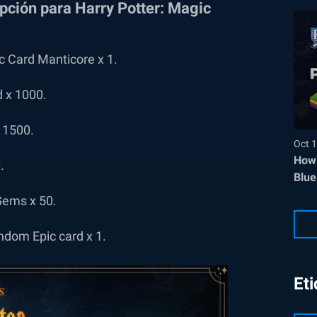
ipción para Harry Potter: Magic
ic Card Manticore x 1.
 x 1000.
x 1500.
Oct 1
How 
.
Blue
Gems x 50.
ndom Epic card x 1.
Et