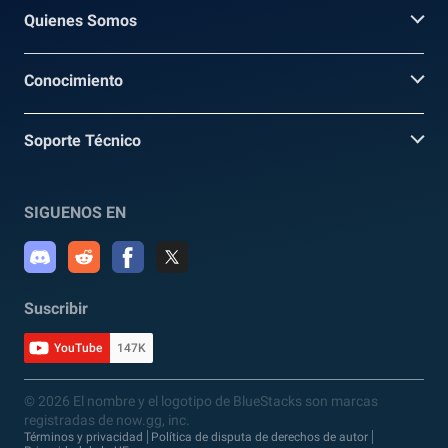
Quienes Somos
Conocimiento
Soporte Técnico
SIGUENOS EN
Suscribir
YouTube
147K
© 2026 El nombre y el logotipo de BlueStacks son marcas
registradas de now.gg, inc.
Términos y privacidad
Política de disputa de derechos de autor