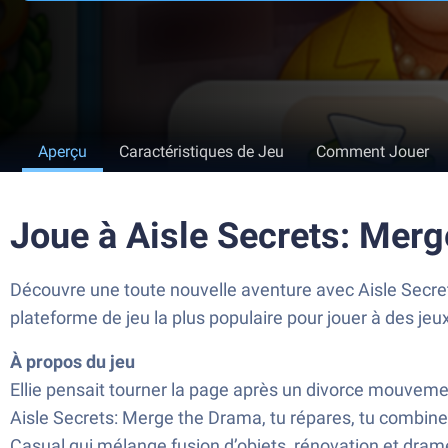
Aperçu
Caractéristiques de Jeu
Comment Jouer
Joue à Aisle Secrets: Mer
Découvre une toute nouvelle aventure avec Aisle Secret
plateforme de jeu la plus populaire pour jouer à des je
À propos du jeu
Ellie pensait tourner la page après un divorce mouvemen
Aisle Secrets: Merge the Drama, tu répares, tu combines
Casual qui mélange fusion d’objets, rénovation et drame