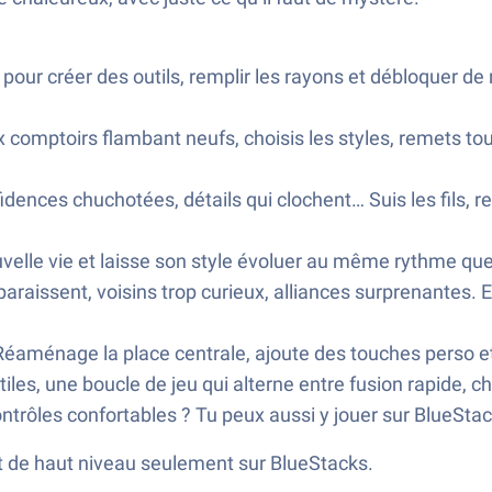
our créer des outils, remplir les rayons et débloquer de 
comptoirs flambant neufs, choisis les styles, remets to
ences chuchotées, détails qui clochent… Suis les fils, rep
uvelle vie et laisse son style évoluer au même rythme que
paraissent, voisins trop curieux, alliances surprenantes.
. Réaménage la place centrale, ajoute des touches perso 
iles, une boucle de jeu qui alterne entre fusion rapide, cho
ontrôles confortables ? Tu peux aussi y jouer sur BlueSta
et de haut niveau seulement sur BlueStacks.