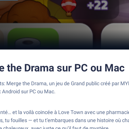
ge the Drama sur PC ou Mac
s: Merge the Drama, un jeu de Grand public créé par MYB
ux Android sur PC ou Mac.
té… et la voilà coincée à Love Town avec une pharmacie à
, tu fouilles — et tu t’embarques dans une histoire où ch
 chaleureux, avec juste ce qu’il faut de mystère.