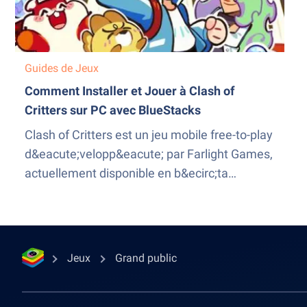
Guides de Jeux
Comment Installer et Jouer à Clash of
Critters sur PC avec BlueStacks
Clash of Critters est un jeu mobile free-to-play
d&eacute;velopp&eacute; par Farlight Games,
actuellement disponible en b&ecirc;ta
ferm&eacute;e sur Google Play. Ce titre
m&eacute;lange plusieurs styles de gameplay
dans une formule originale combinant tower
defense, strat&eacute;gie, flipper et collection
Jeux
Grand public
de cr&eacute;atures. Dans cet univers
color&eacute;, les joueurs doivent rassembler