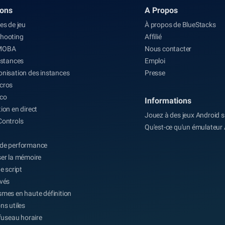
m&ecirc;me temps. Beaucoup de joueurs
ions
A Propos
pensent entrer...
es de jeu
À propos de BlueStacks
hooting
Affilié
MOBA
Nous contacter
nstances
Emploi
nisation des instances
Presse
cros
co
Informations
ion en direct
Jouez à des jeux Android 
Controls
Qu'est-ce qu'un émulateur
de performance
er la mémoire
e script
evés
mes en haute définition
ns utiles
 fuseau horaire