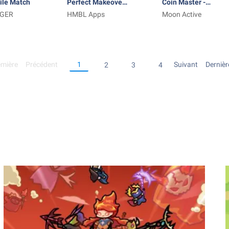
ile Match
Perfect Makeover
Coin Master -
OGER
Cleaning ASMR
HMBL Apps
Board Adventure
Moon Active
emière
Précédent
1
Suivant
Dernièr
2
3
4