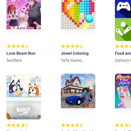
Love Beam Run
Jewel Coloring
Food and
Sunflare
TaTa Game
Merge 
Century
Technology
PTE. LTD
Limited