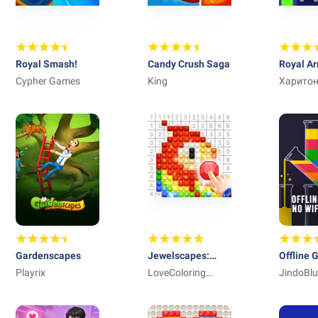
Royal Smash!
Candy Crush Saga
Royal Ar
Cypher Games
King
Merge &
Харито
Илиева
Gardenscapes
Jewelscapes:
Offline 
Playrix
Color by Number
LoveColoring
No Wifi
JindoBl
Game