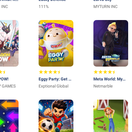
ers
 INC
111%
MYTURN INC
POW!
Eggy Party: Get 30
Meta World: My
Y GAMES
Shiny Coins
Exptional Global
City
Netmarble