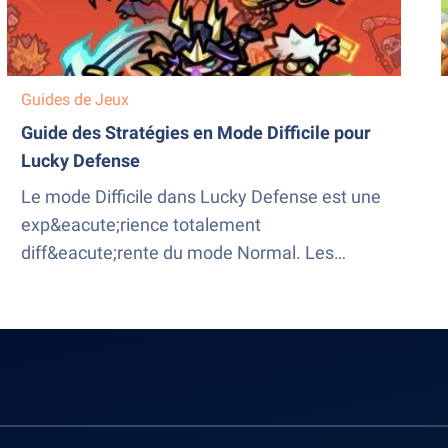
Guides de Jeux
Guide des Stratégies en Mode Difficile pour
Lucky Defense
Le mode Difficile dans Lucky Defense est une
exp&eacute;rience totalement
diff&eacute;rente du mode Normal. Les
ennemis gagnent
&eacute;norm&eacute;ment de points de vie,
les boss deviennent de v&eacute;ritables
murs de d&eacute;g&acirc;ts, et le
syst&egrave;me de Donjon oblige les joueurs
&agrave; g&eacute;rer plusieurs objectifs en