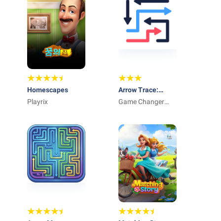
Homescapes
Arrow Trace:
Playrix
Escape Puzzle
Game Changer
Software