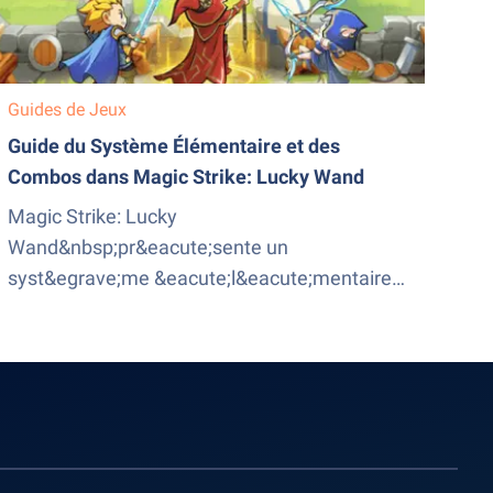
Guides de Jeux
Guide du Système Élémentaire et des
Combos dans Magic Strike: Lucky Wand
Magic Strike: Lucky
Wand&nbsp;pr&eacute;sente un
syst&egrave;me &eacute;l&eacute;mentaire
complexe qui joue un r&ocirc;le crucial dans le
combat. Ma&icirc;triser
l&amp;#8217;interaction entre les
&eacute;l&eacute;ments permet aux joueurs
de maximiser leurs d&eacute;g&acirc;ts, de
contr&ocirc;ler les ennemis et de