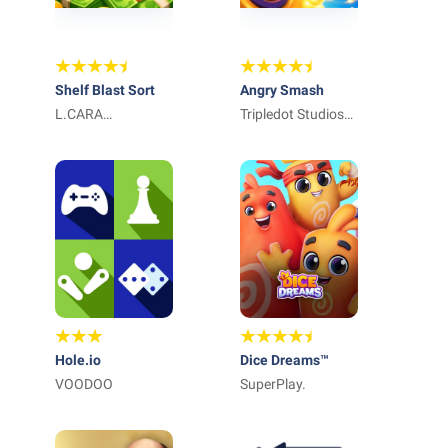
Shelf Blast Sort
Angry Smash
L.CARA
Tripledot Studios
MANAGEMENT
Limited
LIMITED
Hole.io
Dice Dreams™️
VOODOO
SuperPlay.