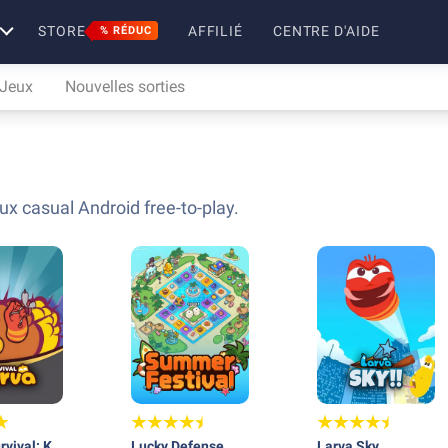
STORE
AFFILIÉ
CENTRE D'AIDE
% RÉDUC
 Jeux
Nouvelles sorties
x casual Android free-to-play.
rvival: K-
Lucky Defense
Larva Sky