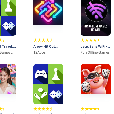
 Travel:
Arrow Hit Out
Jeux Sans WiFi -
Game
 Games
Rush
12Apps
hors ligne
Fun Offline Games
.