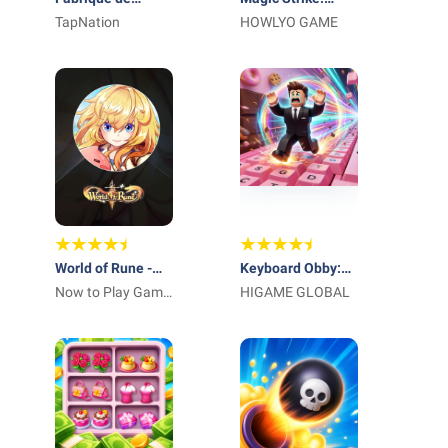
Héros: Idle Game
TapNation
Lucky Wand
HOWLYO GAME
World of Rune -
Keyboard Obby:
Fantasy MMORPG
Now to Play Game
ASMR Speed Run
HIGAME GLOBAL
Sucursal en
España