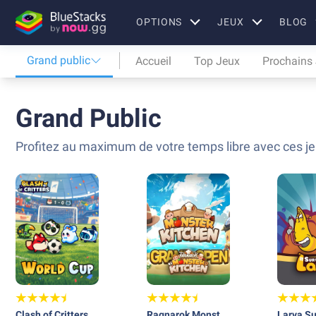
OPTIONS
JEUX
BLOG
Grand public
Accueil
Top Jeux
Prochains
Grand Public
Profitez au maximum de votre temps libre avec ces jeu
Clash of Critters
Ragnarok Monster
Larva Su