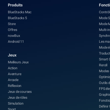
une &eacute;quipe...
Produits
Fonct
BlueStacks Mac
Contrôl
BlueStacks 5
Mode S
Store
Mode 
Offres
Multi-i
nowBux
Synchro
Android 11
Les ma
Mode é
Traduct
Jeux
Smart 
Meilleurs Jeux
Reroll
Action
Modes 
Aventure
Optimis
Arcade
Outils d
Réflexion
FPS él
Jeux de courses
Graphis
Jeux de rôles
Fonctio
Simulation
Définir
Sport