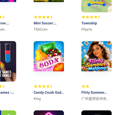
row:
Mini Soccer:
Township
 Match
ния
Football Cup 2026
TSACom
Playrix
Games -
Candy Crush Soda
Flirty Summer
 Games
u
Saga
King
Mahjong
广州盛用咨询有限
公司