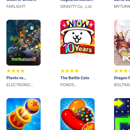
FARLIGHT
Kitchen
GRAVITY Co., Ltd.
Ani Hunt
MYTURN
Plants vs
The Battle Cats
Dragon 
Zombies™ 2
ELECTRONIC
PONOS
BOLTRA
ARTS
Corporation