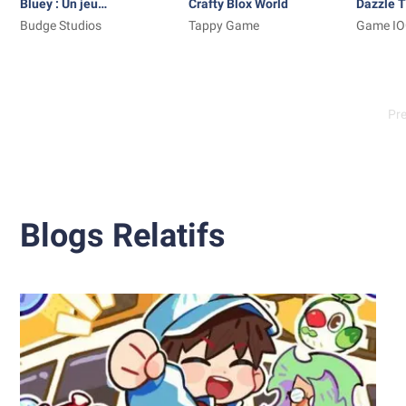
Bluey : Un jeu
Crafty Blox World
Dazzle T
d'enfant!
Budge Studios
Tappy Game
Game I
Pr
Blogs Relatifs