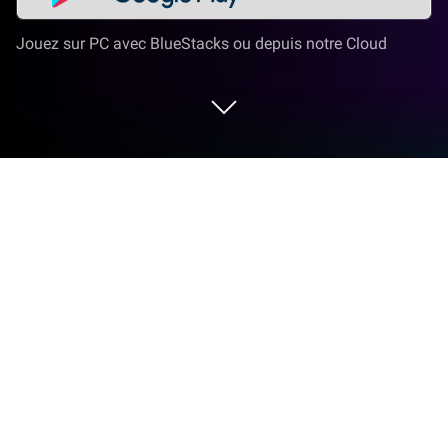
Jouez sur PC avec BlueStacks ou depuis notre Cloud
Joue à Fable Town: Merge & Fusion
sur PC ou Mac
Fable Town: Merge & Fusion est un jeu de réflexion
développé par REEF GAMES LTD. Pour une
expérience de jeu immersive, l’app player
BlueStacks est la meilleure plateforme pour jouer à
ce jeu Android sur votre PC ou Mac.