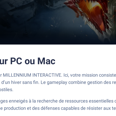
sur PC ou Mac
par MILLENNIUM INTERACTIVE. Ici, votre mission consiste
mes d’un hiver sans fin. Le gameplay combine gestion des r
stiles.
ges enneigés à la recherche de ressources essentielles c
 de production et des défenses capables de résister aux 