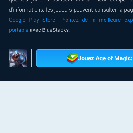
d’informations, les joueurs peuvent consulter la
pag
Google Play Store
.
Profitez de la meilleure ex
portable
avec BlueStacks.
Jouez Age of Magic: