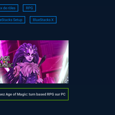
x de rôles
RPG
eStacks Setup
BlueStacks X
ez Age of Magic: turn based RPG sur PC