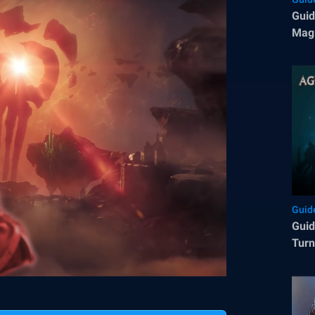
Guid
Magi
Guid
Guid
Tur