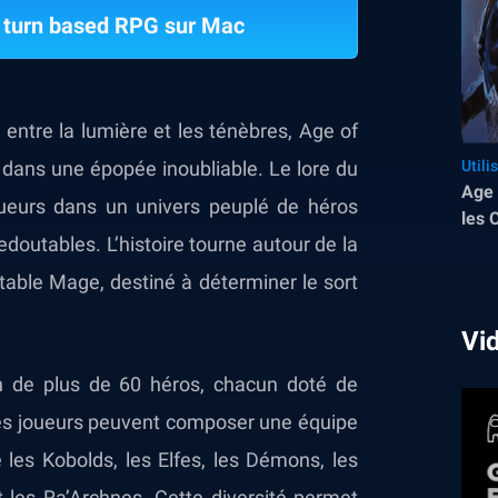
 turn based RPG sur Mac
 entre la lumière et les ténèbres, Age of
 dans une épopée inoubliable. Le lore du
Utili
Age 
oueurs dans un univers peuplé de héros
les 
doutables. L’histoire tourne autour de la
Octo
itable Mage, destiné à déterminer le sort
Vi
on de plus de 60 héros, chacun doté de
Les joueurs peuvent composer une équipe
e les Kobolds, les Elfes, les Démons, les
 les Ra’Archnes. Cette diversité permet