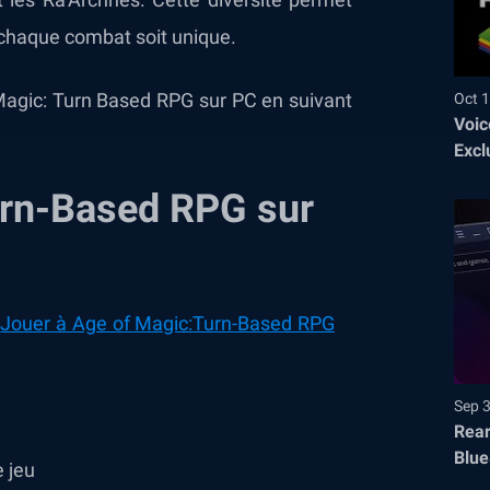
 chaque combat soit unique.
 Magic: Turn Based RPG sur PC en suivant
Oct 1
Voic
Excl
Turn-Based RPG sur
“
Jouer à Age of Magic:Turn-Based RPG
Sep 
Rear
Blue
e jeu