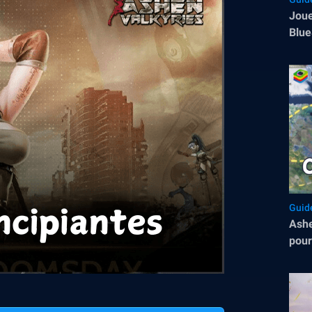
Joue
Blue
Guid
Ashe
pour
avec