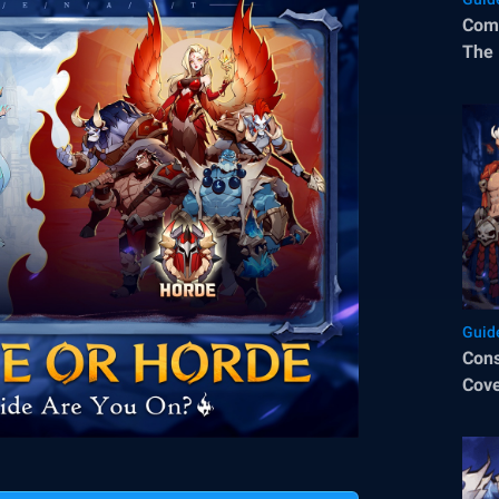
Comm
The 
Guid
Cons
Cove