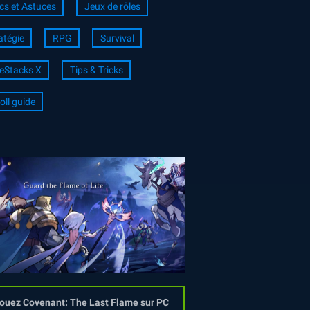
cs et Astuces
Jeux de rôles
atégie
RPG
Survival
eStacks X
Tips & Tricks
oll guide
ouez Covenant: The Last Flame sur PC