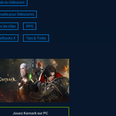
de du Débutant
seils pour Débutants
x de rôles
RPG
eStacks X
Tips & Tricks
Jouez Karnark sur PC