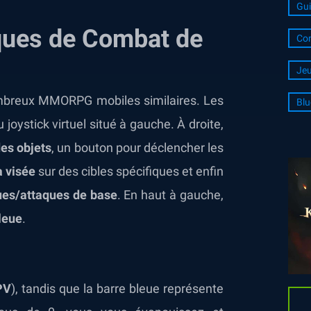
Gui
ques de
Combat de
Con
Jeu
ombreux MMORPG mobiles similaires. Les
Blu
joystick virtuel situé à gauche. À droite,
es objets
, un bouton pour déclencher les
a visée
sur des cibles spécifiques et enfin
ues/attaques de base
. En haut à gauche,
leue
.
PV
), tandis que la barre bleue représente