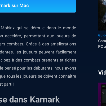
rnark sur Mac
Mobirix qui se déroule dans le monde
on accéléré, permettant aux joueurs de
Guid
Comm
vers combats. Grâce à des améliorations
PC a
dantes, les joueurs peuvent facilement
icipez à des combats prenants et riches
uide pensé pour les débutants, nous avons
Vi
e tous les joueurs se doivent connaître
t parti !
se dans Karnark