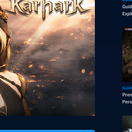
Guid
Expl
Stat
Guid
Pren
Per