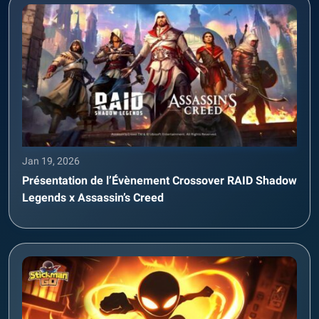
Jan 19, 2026
Présentation de l’Évènement Crossover RAID Shadow
Legends x Assassin’s Creed