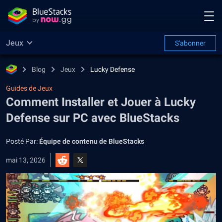
Jeux
S'abonner
Blog
Jeux
Lucky Defense
Guides de Jeux
Comment Installer et Jouer à Lucky
Defense sur PC avec BlueStacks
Posté Par:
Équipe de contenu de BlueStacks
mai 13, 2026