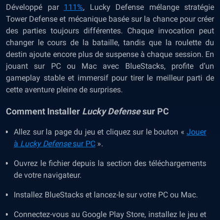
Développé par
111%
, Lucky Defense mélange stratégie
Tower Defense et mécanique basée sur la chance pour créer
des parties toujours différentes. Chaque invocation peut
changer le cours de la bataille, tandis que la roulette du
destin ajoute encore plus de suspense à chaque session. En
jouant sur PC ou Mac avec BlueStacks, profite d’un
gameplay stable et immersif pour tirer le meilleur parti de
cette aventure pleine de surprises.
Comment Installer
Lucky Defense
sur PC
Allez sur la page du jeu et cliquez sur le bouton «
Jouer
à
Lucky Defense
sur PC
».
Ouvrez le fichier depuis la section des téléchargements
de votre navigateur.
Installez BlueStacks et lancez-le sur votre PC ou Mac.
Connectez-vous au Google Play Store, installez le jeu et