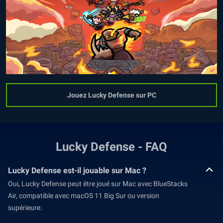
Jouez Lucky Defense sur PC
Lucky Defense - FAQ
Lucky Defense est-il jouable sur Mac ?
Oui, Lucky Defense peut être joué sur Mac avec BlueStacks
Air, compatible avec macOS 11 Big Sur ou version
supérieure.