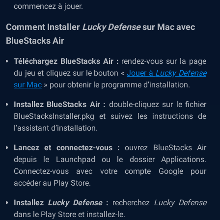
commencez à jouer.
Comment Installer
Lucky Defense
sur Mac avec
BlueStacks Air
Téléchargez BlueStacks Air :
rendez-vous sur la page
du jeu et cliquez sur le bouton «
Jouer à
Lucky Defense
sur Mac
» pour obtenir le programme d’installation.
Installez BlueStacks Air :
double-cliquez sur le fichier
BlueStacksInstaller.pkg et suivez les instructions de
l’assistant d’installation.
Lancez et connectez-vous :
ouvrez BlueStacks Air
depuis le Launchpad ou le dossier Applications.
Connectez-vous avec votre compte Google pour
accéder au Play Store.
Installez
Lucky Defense
:
recherchez
Lucky Defense
dans le Play Store et installez-le.