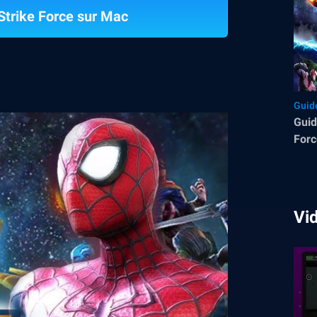
trike Force sur Mac
Guid
Guid
Forc
Vi