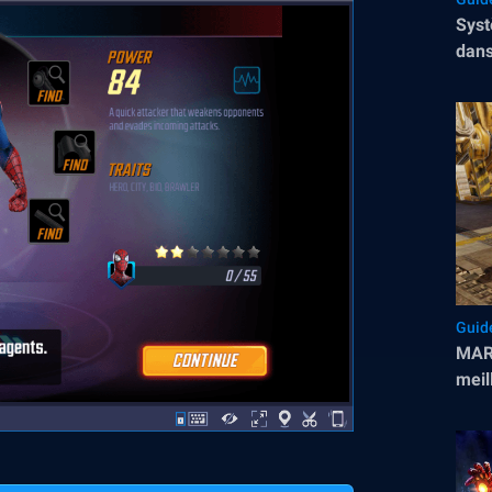
Syst
dans
Guid
MARV
meil