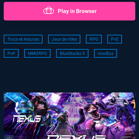
Play in Browser
Trucs et Astuces
Jeux de rôles
RPG
PvE
PvP
MMORPG
BlueStacks X
nowBux