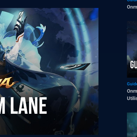
Onmy
Guid
Onmy
Util
et l
Perf