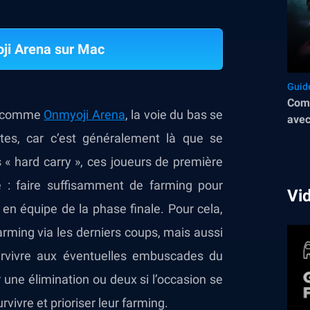
ji Arena sur Mac
Guid
Comm
BA comme
Onmyoji Arena
, la voie du bas se
avec
tes, car c’est généralement là que se
 « hard carry », ces joueurs de première
e : faire suffisamment de farming pour
Vi
en équipe de la phase finale. Pour cela,
arming via les derniers coups, mais aussi
survivre aux éventuelles embuscades du
 une élimination ou deux si l’occasion se
vivre et prioriser leur farming.