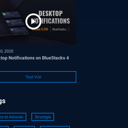
30, 2020
top Notifications on BlueStacks 4
Tout Voir
gs
cs et Astuces
Stratégie