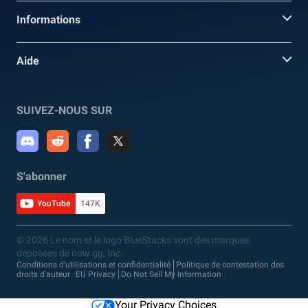
Informations
Aide
SUIVEZ-NOUS SUR
S'abonner
YouTube
147K
© 2026 Le nom et le logo BlueStacks sont des marques
déposées de now.gg, Inc.
Conditions d'utilisations et confidentialité
Politique de contestation des
droits d'auteur
EU Privacy
Do Not Sell My Information
Your Privacy Choices