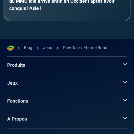
du MMO idle arrive enfin en Occident après avoir
conquis l’Asie !
Blog
Jeux
Paw Tales: Eternal Bond
Produits
Jeux
Fonctions
A Propos