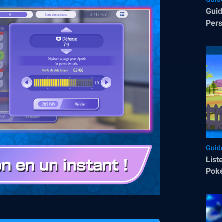
Guid
Per
– Te
Enc
Guid
List
Pok
Tous