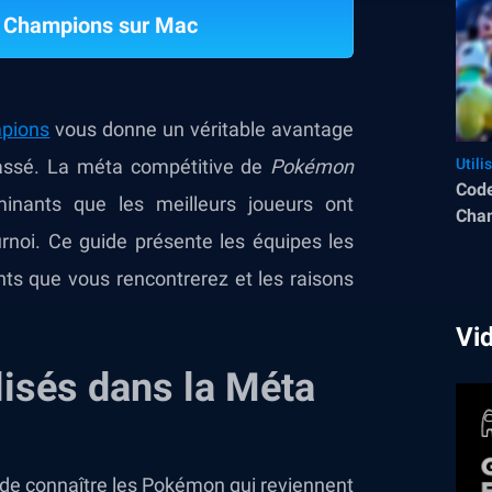
 Champions sur Mac
pions
vous donne un véritable avantage
assé. La méta compétitive de
Pokémon
Utili
Cod
nants que les meilleurs joueurs ont
Cham
rnoi. Ce guide présente les équipes les
Juin
nts que vous rencontrerez et les raisons
Vi
lisés dans la Méta
e de connaître les Pokémon qui reviennent