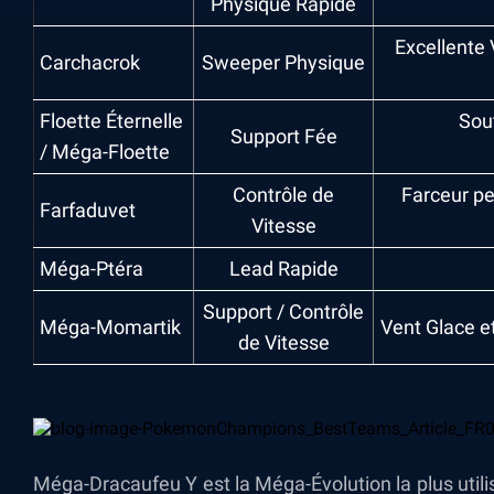
Physique Rapide
Excellente 
Carchacrok
Sweeper Physique
Floette Éternelle
Sout
Support Fée
/ Méga-Floette
Contrôle de
Farceur pe
Farfaduvet
Vitesse
Méga-Ptéra
Lead Rapide
Support / Contrôle
Méga-Momartik
Vent Glace et
de Vitesse
Méga-Dracaufeu Y est la Méga-Évolution la plus utili