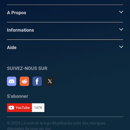
A Propos
Informations
Aide
SUIVEZ-NOUS SUR
S'abonner
YouTube
147K
© 2026 Le nom et le logo BlueStacks sont des marques
déposées de now.gg, Inc.