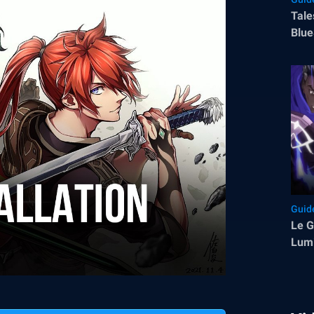
Tale
Blue
Gam
Guid
Le G
Lumi
Savo