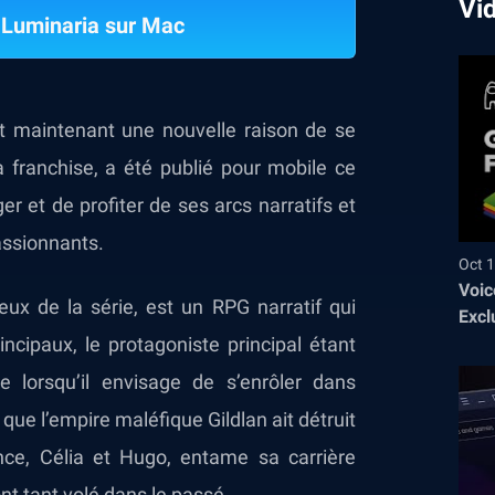
Vi
 Luminaria sur Mac
nt maintenant une nouvelle raison de se
la franchise, a été publié pour mobile ce
er et de profiter de ses arcs narratifs et
assionnants.
Oct 1
Voic
ux de la série, est un RPG narratif qui
Excl
ncipaux, le protagoniste principal étant
lorsqu’il envisage de s’enrôler dans
ue l’empire maléfique Gildlan ait détruit
nce, Célia et Hugo, entame sa carrière
ont tant volé dans le passé.