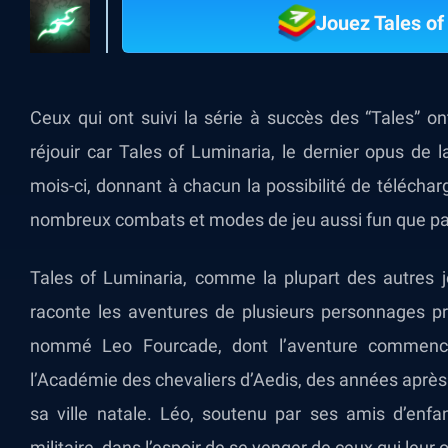
Jouez Tales of
Ceux qui ont suivi la série à succès des “Tales” o
réjouir car Tales of Luminaria, le dernier opus de 
mois-ci, donnant à chacun la possibilité de télécharg
nombreux combats et modes de jeu aussi fun que p
Tales of Luminaria, comme la plupart des autres je
raconte les aventures de plusieurs personnages pri
nommé Leo Fourcade, dont l’aventure commence 
l’Académie des chevaliers d’Aedis, des années après q
sa ville natale. Léo, soutenu par ses amis d’enfa
militaire, dans l’espoir de se venger de ceux qui leur 