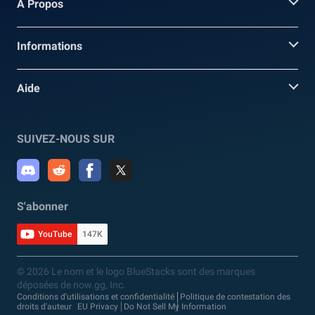
A Propos
Informations
Aide
SUIVEZ-NOUS SUR
S'abonner
YouTube
147K
© 2026 Le nom et le logo BlueStacks sont des marques
déposées de now.gg, Inc.
Conditions d'utilisations et confidentialité
Politique de contestation des
droits d'auteur
EU Privacy
Do Not Sell My Information