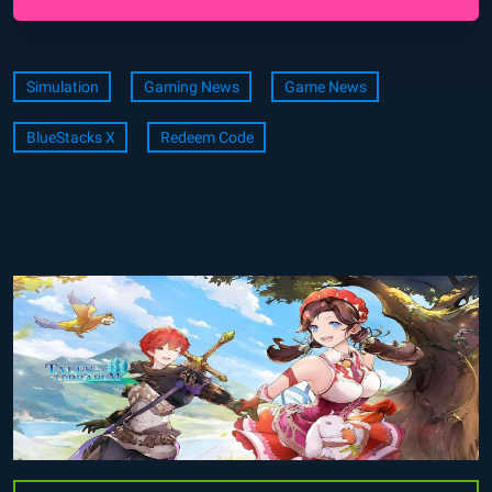
Simulation
Gaming News
Game News
BlueStacks X
Redeem Code