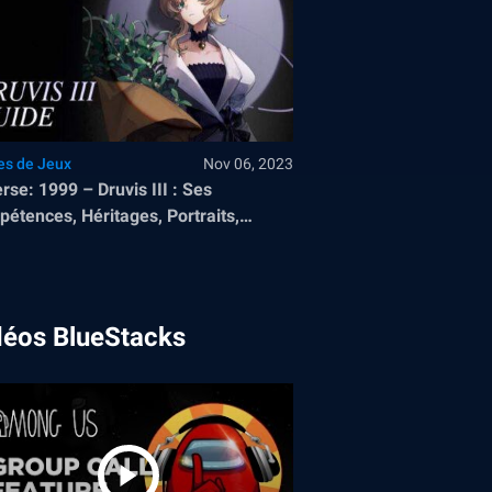
es de Jeux
Nov 06, 2023
rse: 1999 – Druvis III : Ses
étences, Héritages, Portraits,
hubes et Compositions d’Equipe
ommandées
déos BlueStacks