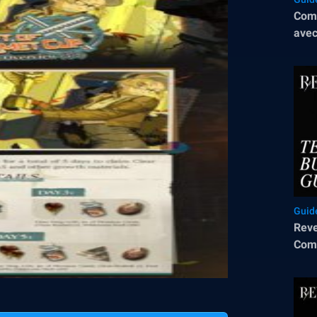
Comm
avec
Guid
Reve
Comp