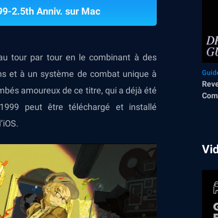
9-2.5th Anniv. sur Mac
u tour par tour en le combinant à des
ns et à un système de combat unique à
Guid
Reve
mbés amoureux de ce titre, qui a déjà été
Comp
1999 peut être téléchargé et installé
Psyc
Rec
’iOS.
Vi