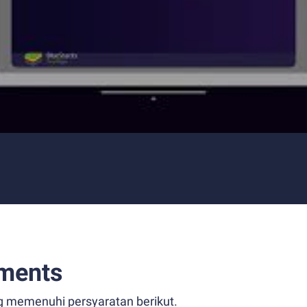
ments
g memenuhi persyaratan berikut.