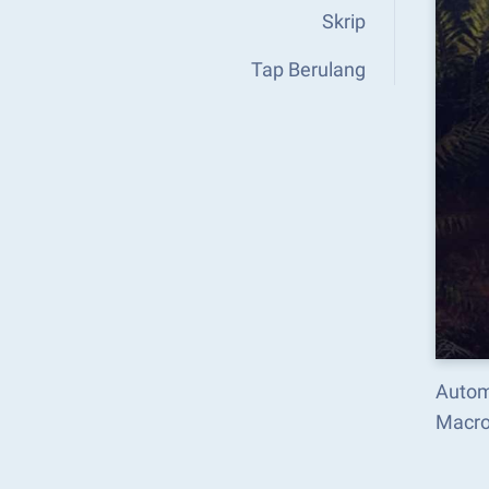
Skrip
Tap Berulang
Autom
Macro