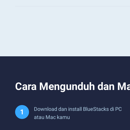
Cara Mengunduh dan Mai
Download dan install BlueStacks di PC
atau Mac kamu