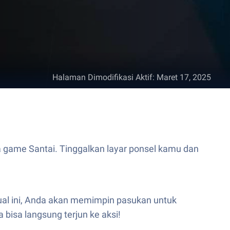
Halaman Dimodifikasi Aktif
:
Maret 17, 2025
nia game Santai. Tinggalkan layar ponsel kamu dan
ual ini, Anda akan memimpin pasukan untuk
isa langsung terjun ke aksi!