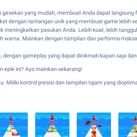
 gesekan yang mudah, membuat Anda dapat langsung f
kat dengan tantangan unik yang membuat game lebih se
k meningkatkan pasukan Anda. Lebih kuat, lebih tanggu
nuh warna. Mainkan dengan tampilan dan performa maks
 dengan gameplay yang dapat dinikmati kapan saja dan 
 epik ini? Ayo mainkan sekarang!
u. Miliki kontrol presisi dan tampilan tajam yang dio