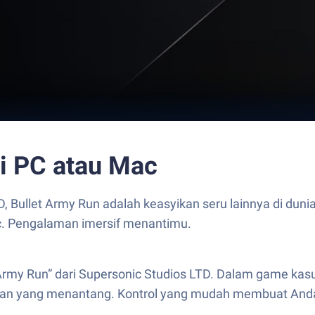
i PC atau Mac
TD, Bullet Army Run adalah keasyikan seru lainnya di du
ac. Pengalaman imersif menantimu.
 Army Run” dari Supersonic Studios LTD. Dalam game kas
an yang menantang. Kontrol yang mudah membuat Anda b