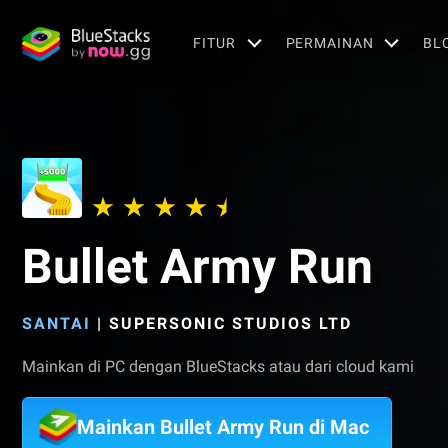
FITUR
PERMAINAN
BL
Bullet Army Run
SANTAI
|
SUPERSONIC STUDIOS LTD
Mainkan di PC dengan BlueStacks atau dari cloud kami
Mainkan Bullet Army Run di Mac