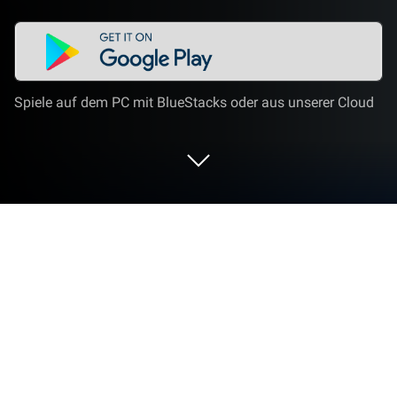
Spiele auf dem PC mit BlueStacks oder aus unserer Cloud
Spiel Bullet Army Run auf deinem PC
oder Mac
Bullet Army Run ist ein Gelegenheitsspiele, das von
Supersonic Studios LTD entwickelt wurde. Der
BlueStacks App-Player ist die beste Plattform, um