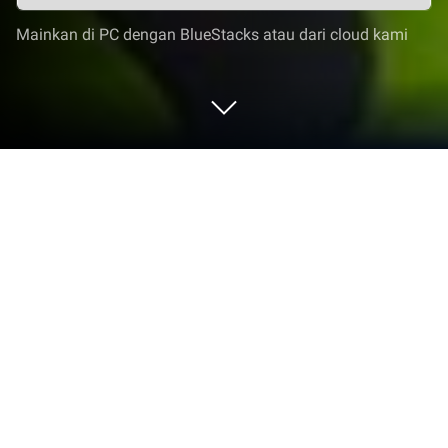
Mainkan di PC dengan BlueStacks atau dari cloud kami
Jalankan Bayi Panda:Pencerahan
Anak di PC atau Mac
Lejitkan pengalaman Anda. Coba Bayi
Panda:Pencerahan Anak, aplikasi Education hebat
hasil karya BabyBus, dengan nyaman di laptop, PC,
atau Mac Anda, hanya di BlueStacks.
Tentang Aplikasi