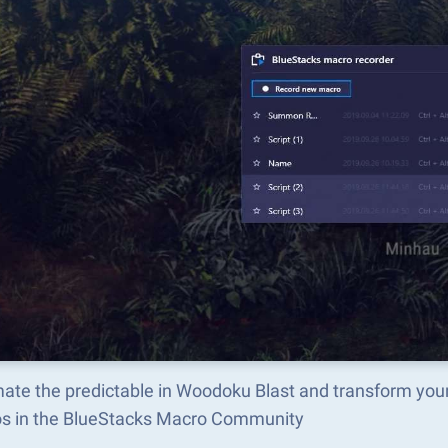
ate the predictable in Woodoku Blast and transform your
s in the BlueStacks Macro Community