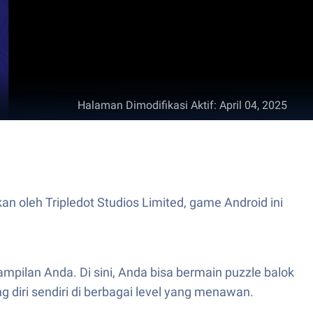
Halaman Dimodifikasi Aktif
:
April 04, 2025
oleh Tripledot Studios Limited, game Android ini
mpilan Anda. Di sini, Anda bisa bermain puzzle balok
 diri sendiri di berbagai level yang menawan.