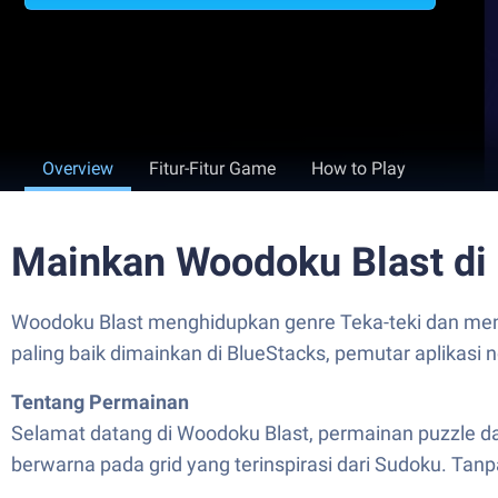
Overview
Fitur-Fitur Game
How to Play
Mainkan Woodoku Blast di
Woodoku Blast menghidupkan genre Teka-teki dan meng
paling baik dimainkan di BlueStacks, pemutar aplikasi
Tentang Permainan
Selamat datang di Woodoku Blast, permainan puzzle dar
berwarna pada grid yang terinspirasi dari Sudoku. Tanp