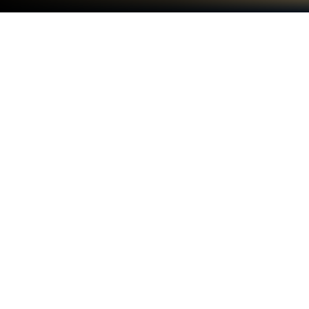
Mainkan Bakery Stack: Cooking
Games di PC atau Mac
Bergabunglah dengan jutaan pemain untuk
menikmati Bakery Stack: Cooking Games, suatu
game RPG yang seru dari Fried Chicken Games.
Dengan BlueStacks App Player, kamu akan selalu
selangkah lebih maju dari lawan, siap mengalahkan
mereka dengan gameplay yang lebih cepat dan
kontrol lebih baik menggunakan mouse dan
keyboard di PC atau Mac kamu.
Tentang Game
Bakery Stack: Cooking Games membawa kamu ke