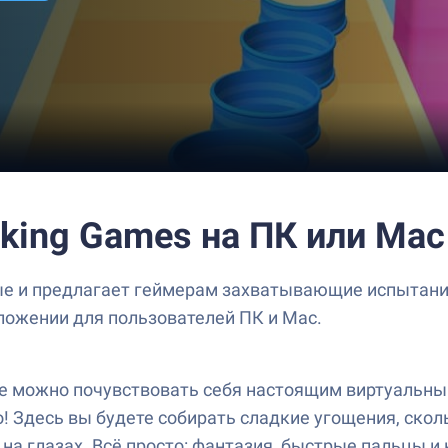
oking Games на ПК или Mac
ые и предлагает геймерам захватывающие испытания.
иложении для пользователей ПК и Mac.
 где можно почувствовать себя настоящим виртуальны
! Здесь вы будете собирать сладкие угощения, скол
а глазах. Всё просто: фантазия, быстрые пальцы и н