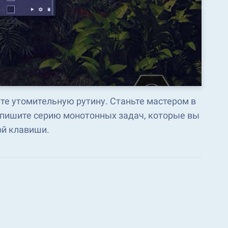
те утомительную рутину. Станьте мастером в
Запишите серию монотонных задач, которые вы
ой клавиши.