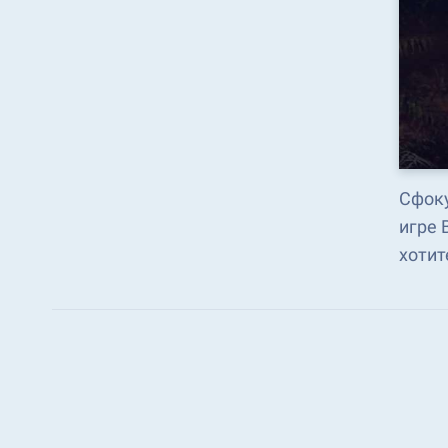
Сфоку
игре 
хотит