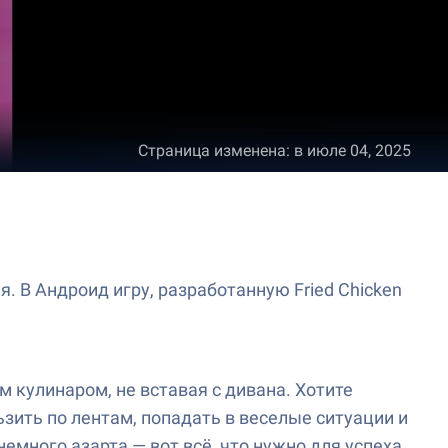
Страница изменена
:
в июле 04, 2025
 В Андроид игру, разработанную Fried Chicken
м кулинаром, не вставая с дивана. Хотите
ьзить по лентам, попадать в веселые ситуации и
емного азарта — вот всё, что нужно для успеха.