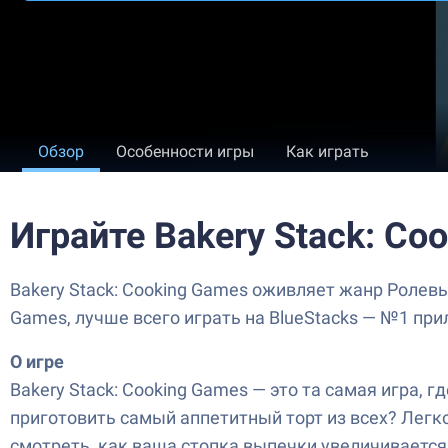
Обзор
Особенности игры
Как играть
Играйте Bakery Stack: Co
Bakery Stack: Cooking Games оживляет жанр Ролев
Games, лучше всего играть на BlueStacks — №1 пр
О игре
Bakery Stack: Cooking Games — это та самая игра,
приготовить самый аппетитный торт из всех? Легко
смотреть, как ваша стопка выпечки увеличивается н