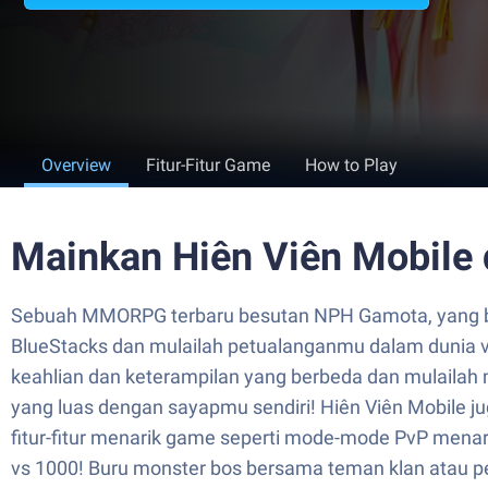
Overview
Fitur-Fitur Game
How to Play
Mainkan Hiên Viên Mobile 
Sebuah MMORPG terbaru besutan NPH Gamota, yang ber
BlueStacks dan mulailah petualanganmu dalam dunia vi
keahlian dan keterampilan yang berbeda dan mulailah 
yang luas dengan sayapmu sendiri! Hiên Viên Mobile 
fitur-fitur menarik game seperti mode-mode PvP menar
vs 1000! Buru monster bos bersama teman klan atau p