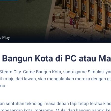
o Play
 Bangun Kota di PC atau M
 Steam City: Game Bangun Kota, suatu game Simulasi 
ih maju dari lawan, siap mengalahkan mereka dengan gam
mu.
n sentuhan teknologi masa depan tapi tetap terasa klasi
mbesarkan kota impianmu. Mulai dari bangun pabrik, kel