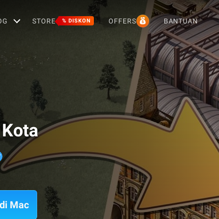
OG
STORE
OFFERS
BANTUAN
% DISKON
 Kota
di Mac