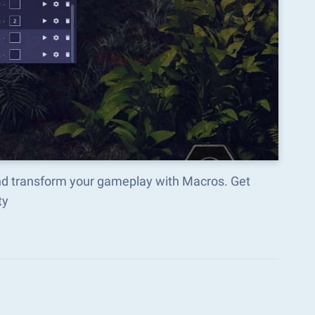
nd transform your gameplay with Macros. Get
ty