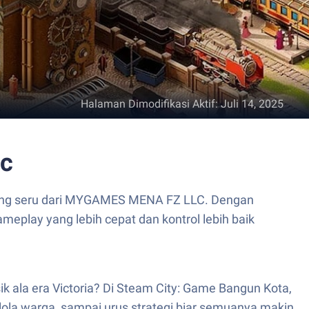
Halaman Dimodifikasi Aktif
:
Juli 14, 2025
ac
yang seru dari MYGAMES MENA FZ LLC. Dengan
eplay yang lebih cepat dan kontrol lebih baik
k ala era Victoria? Di Steam City: Game Bangun Kota,
ola warga, sampai urus strategi biar semuanya makin