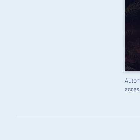
Autom
acces