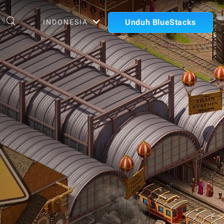
Unduh BlueStacks
INDONESIA