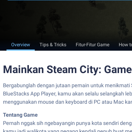
Overview
Tips & Tricks
Fitur-Fitur Game
How t
Mainkan Steam City: Game
Bergabunglah dengan jutaan pemain untuk menikmati
BlueStacks App Player, kamu akan selalu selangkah leb
menggunakan mouse dan keyboard di PC atau Mac ka
Tentang Game
Pernah nggak sih ngebayangin punya kota sendiri denga
kamu jadi walikota yang pegang kendali penuh buat me