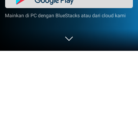
Mainkan di PC dengan BlueStacks atau dari cloud kami
Mainkan Trading Master 3D - Fidget
Pop di PC atau Mac
Trading Master 3D merupakan Simulasi game yang
dikembangkan oleh FollowCircles. App Player
BlueStacks adalah platform terbaik untuk
memainkan game Android ini di PC atau Mac kamu
dan memberikan pengalaman bermain game yang