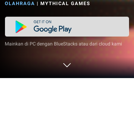
OLAHRAGA
|
MYTHICAL GAMES
Mainkan di PC dengan BlueStacks atau dari cloud kami
Mainkan FIFA Rivals - Football game
di PC atau Mac
Masuki dunia FIFA Rivals – Sepak Bola, sebuah
game Olahraga yang asyik dari Mythical Games.