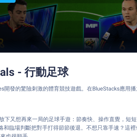
vals - 行動足球
al Games開發的驚險刺激的體育競技遊戲。在BlueStacks
能踢上兩腳、放下又想再來一局的足球手遊：節奏快、操作直覺
略和臨場判斷把對手打得節節後退。不想只靠手速？這裡
玩起來也很順手。