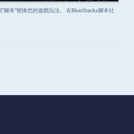
用“腳本”變換您的遊戲玩法。 在BlueStacks腳本社