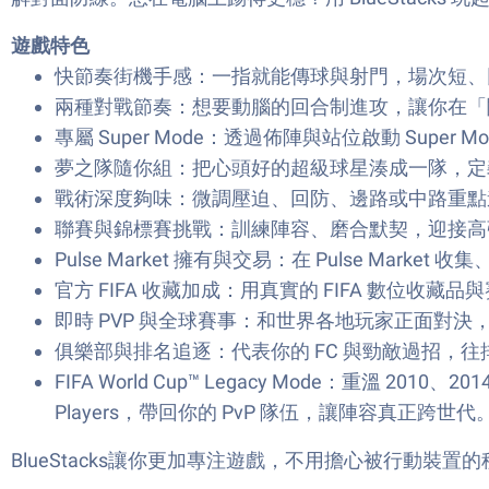
遊戲特色
快節奏街機手感：一指就能傳球與射門，場次短、
兩種對戰節奏：想要動腦的回合制進攻，讓你在「
專屬 Super Mode：透過佈陣與站位啟動 S
夢之隊隨你組：把心頭好的超級球星湊成一隊，定
戰術深度夠味：微調壓迫、回防、邊路或中路重點
聯賽與錦標賽挑戰：訓練陣容、磨合默契，迎接高強度聯賽
Pulse Market 擁有與交易：在 Pulse 
官方 FIFA 收藏加成：用真實的 FIFA 數位收藏品
即時 PVP 與全球賽事：和世界各地玩家正面對決，挑
俱樂部與排名追逐：代表你的 FC 與勁敵過招，
FIFA World Cup™ Legacy Mode：重溫
Players，帶回你的 PvP 隊伍，讓陣容真正跨世代
BlueStacks讓你更加專注遊戲，不用擔心被行動裝置