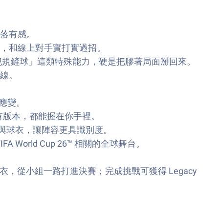
落有感。
，和線上對手實打實過招。
與「無犯規鏟球」這類特殊能力，硬是把膠著局面掰回來。
線。
場應變。
內的稀有版本，都能握在你手裡。
發的球鞋與球衣，讓陣容更具識別度。
rld Cup 26™ 相關的全球舞台。
性陣容與球衣，從小組一路打進決賽；完成挑戰可獲得 Legacy