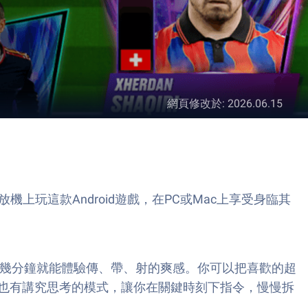
網頁修改於
:
2026.06.15
應用播放機上玩這款Android遊戲，在PC或Mac上享受身臨其
，短短幾分鐘就能體驗傳、帶、射的爽感。你可以把喜歡的超
也有講究思考的模式，讓你在關鍵時刻下指令，慢慢拆