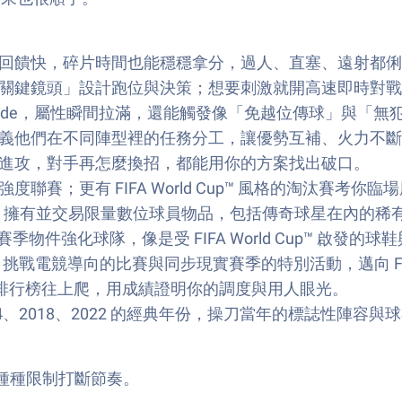
回饋快，碎片時間也能穩穩拿分，過人、直塞、遠射都俐
關鍵鏡頭」設計跑位與決策；想要刺激就開高速即時對戰
uper Mode，屬性瞬間拉滿，還能觸發像「免越位傳球」
義他們在不同陣型裡的任務分工，讓優勢互補、火力不斷
進攻，對手再怎麼換招，都能用你的方案找出破口。
；更有 FIFA World Cup™ 風格的淘汰賽考你臨
Market 收集、擁有並交易限量數位球員物品，包括傳奇球星在
與賽季物件強化球隊，像是受 FIFA World Cup™ 啟
戰電競導向的比賽與同步現實賽季的特別活動，邁向 FIFA Wo
往排行榜往上爬，用成績證明你的調度與用人眼光。
 2010、2014、2018、2022 的經典年份，操刀當年的標誌
。
的種種限制打斷節奏。