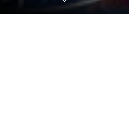
Mainkan Football Pro FC di PC atau
Mac
Football Pro FC
adalah game Olahraga yang
dikembangkan oleh
VTC Mobile Entertainment &
Sport Center
. BlueStacks App Player merupakan
platform terbaik untuk memainkan game Android ini
di PC atau Mac kamu untuk mendapatkan
pengalaman bermain yang nyaman dan
menyenangkan.
Manajemen dan Aksi Lapangan
Rasakan perpaduan sempurna antara simulasi