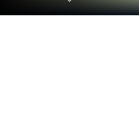
Mainkan World Soccer Champs di PC
atau Mac
Mainkan World Soccer Champs dari Monkey I-Brow
Studios di PC atau Mac dengan BlueStacks.
Gunakan layar yang lebih besar, kontrol
denganmouse dan keyboard, serta nikmati
performa yang lebih mulus saat kamu bermain.
Tentang Permainan
World Soccer Champs adalah game Sports yang
bikin setiap sentuhan bola terasa berarti. Kamu
bukan cuma nonton angka bergerak—di sini kamu