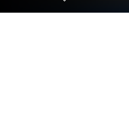
Mainkan Nida Harb 3 di PC atau Mac
Nida Harb 3 merupakan Strategi game yang
dikembangkan oleh Babil Games. App Player
BlueStacks adalah platform terbaik untuk
memainkan game Android ini di PC atau Mac kamu
dan memberikan pengalaman bermain game yang
mengesankan.
Di dunia yang tidak stabil oleh konflik global yang
tidak pernah berakhir, raih hari dan hancurkan
musuhmu. Unduh Nida Harb 3: Kekaisaran Aliansi |
MMO Nuclear War di PC dengan BlueStacks untuk